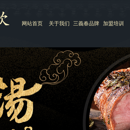
网站首页
关于我们
三義春品牌
加盟培训