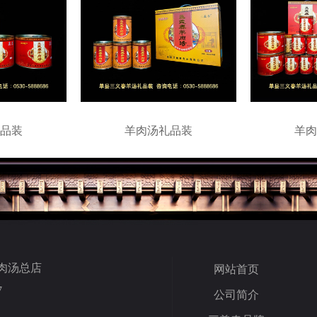
品装
羊肉汤礼品装
羊肉
肉汤总店
网站首页
7
公司简介