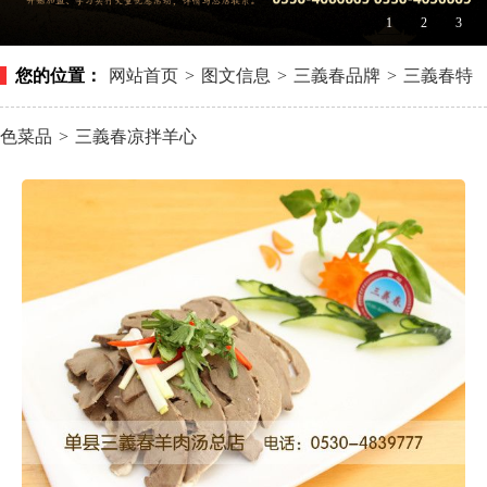
1
2
3
您的位置：
网站首页
>
图文信息
>
三義春品牌
>
三義春特
色菜品
>
三義春凉拌羊心