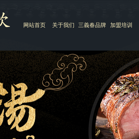
网站首页
关于我们
三義春品牌
加盟培训