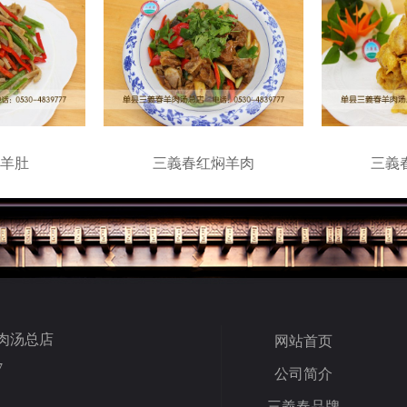
羊肚
三義春红焖羊肉
三義
肉汤总店
网站首页
7
公司简介
三義春品牌