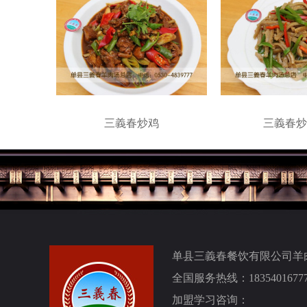
三義春炒鸡
三義春炒
单县三義春餐饮有限公司羊
全国服务热线：
1835401677
加盟学习咨询：